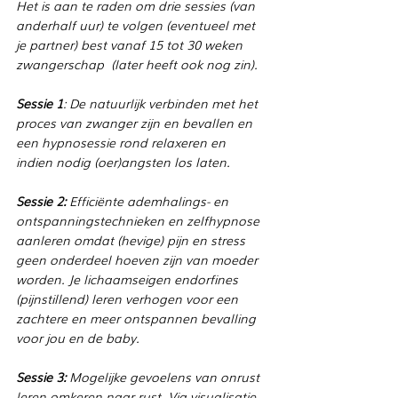
Het is aan te raden om drie sessies (van 
anderhalf uur) te volgen (eventueel met 
je partner) best vanaf 15 tot 30 weken 
zwangerschap  (later heeft ook nog zin).
Sessie 1
: De natuurlijk verbinden met het 
proces van zwanger zijn en bevallen en 
een hypnosessie rond relaxeren en 
indien nodig (oer)angsten los laten.
Sessie 2:
 Efficiënte ademhalings- en 
ontspanningstechnieken en zelfhypnose 
aanleren omdat (hevige) pijn en stress 
geen onderdeel hoeven zijn van moeder 
worden. Je lichaamseigen endorfines 
(pijnstillend) leren verhogen voor een 
zachtere en meer ontspannen bevalling 
voor jou en de baby. 
Sessie 3:
 Mogelijke gevoelens van onrust 
leren omkeren naar rust. Via visualisatie 