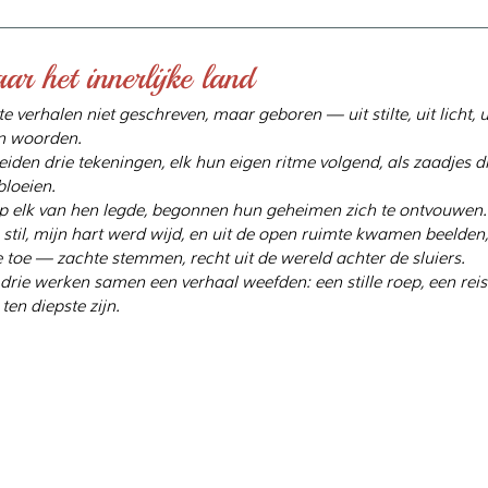
ar het innerlijke land
erhalen niet geschreven, maar geboren — uit stilte, uit licht, uit
an woorden.
en drie tekeningen, elk hun eigen ritme volgend, als zaadjes die
bloeien.
op elk van hen legde, begonnen hun geheimen zich te ontvouwen.
til, mijn hart werd wijd, en uit de open ruimte kwamen beelden,
toe — zachte stemmen, recht uit de wereld achter de sluiers.
 drie werken samen een verhaal weefden: een stille roep, een reis
ten diepste zijn.