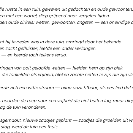
ie rustte in een tuin, geweven uit gedachten en oude gewoonten.
n met een wortel, diep grijpend naar vergeten tijden.
iden oude cirkels: wetten, gewoonten, angsten — een oneindige 
t hij tevreden was in deze tuin, omringd door het bekende.
n zacht gefluister, leefde een ander verlangen.
e — en keerde toch telkens terug.
eringen van ooit geloofde wetten — hielden hem op zijn plek.
 die fonkelden als vrijheid, bleken zachte netten te zijn die zijn v
erde zich een witte stroom — bijna onzichtbaar, als een lied dat 
n, hoorden de roep naar een vrijheid die niet buiten lag, maar di
zag de tuin veranderen.
sgemaakt, nieuwe zaadjes geplant — zaadjes die groeiden uit w
stap, werd de tuin een thuis.
van overleven,