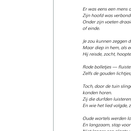
Er was eens een mens d
Zijn hoofd was verbonde
Onder zijn voeten draa
of einde.
Je zou kunnen zeggen da
Maar diep in hem, als ee
Hij reisde, zocht, hoopt
Rode bolletjes — fluist
Zelfs de gouden lichtjes,
Toch, door de tuin sling
konden horen.
Zij die durfden luistere
En wie het lied volgde, 
Oude wortels werden lo
En langzaam, stap voor 
Niet langer een plaats 